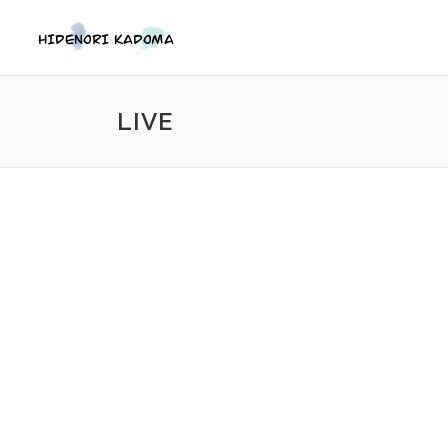
コ
ン
テ
ン
ツ
LIVE
へ
ス
キ
ッ
プ